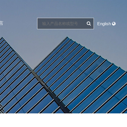
言
English