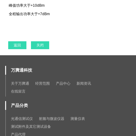
峰值功率大于+10dBm
全程输出功率大于+7dBm
返回
关闭
万腾通科技
关于万腾通
经营范围
产品中心
新闻资讯
在线留言
产品分类
光通信测试仪
射频与微波仪器
测量仪表
测试附件及其它测试设备
产品代理